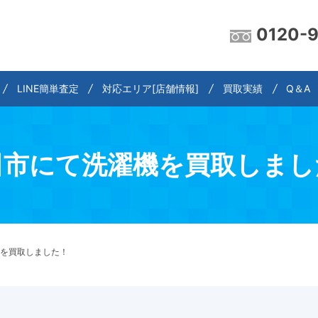
0120-
LINE簡単査定
対応エリア[店舗情報]
買取実績
Q＆A
田市にて洗濯機を買取しまし
を買取しました！