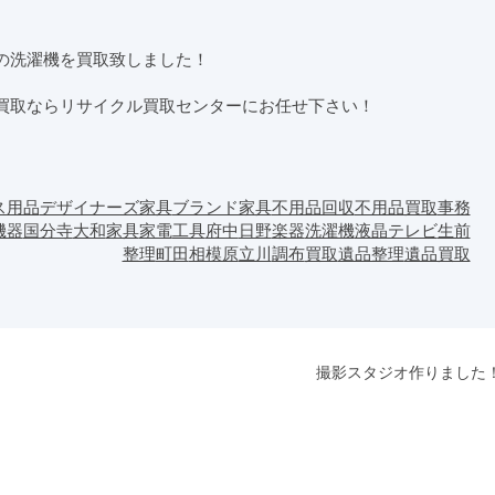
gの洗濯機を買取致しました！
買取ならリサイクル買取センターにお任せ下さい！
ス用品
デザイナーズ家具
ブランド家具
不用品回収
不用品買取
事務
機器
国分寺
大和
家具
家電
工具
府中
日野
楽器
洗濯機
液晶テレビ
生前
整理
町田
相模原
立川
調布
買取
遺品整理
遺品買取
撮影スタジオ作りました