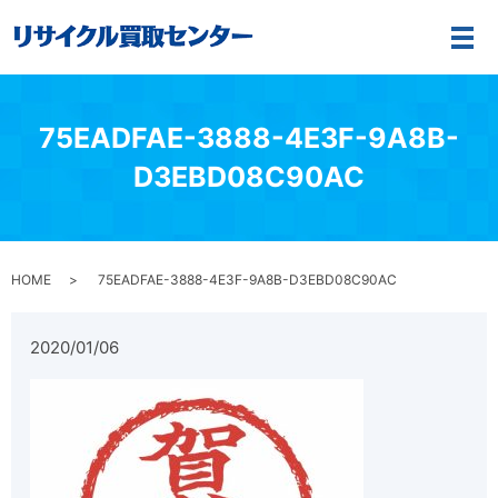
メ
75EADFAE-3888-4E3F-9A8B-
D3EBD08C90AC
HOME
75EADFAE-3888-4E3F-9A8B-D3EBD08C90AC
2020/01/06