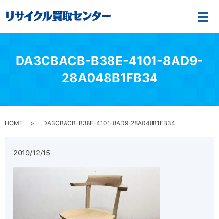
メ
DA3CBACB-B38E-4101-8AD9-
28A048B1FB34
HOME
DA3CBACB-B38E-4101-8AD9-28A048B1FB34
2019/12/15