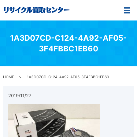
メ
1A3D07CD-C124-4A92-AF05-
3F4FBBC1EB60
HOME
1A3D07CD-C124-4A92-AF05-3F4FBBC1EB60
2019/11/27