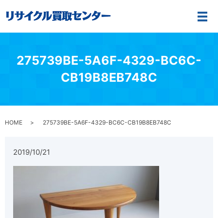
メ
275739BE-5A6F-4329-BC6C-
CB19B8EB748C
HOME
275739BE-5A6F-4329-BC6C-CB19B8EB748C
2019/10/21