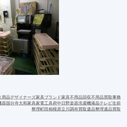
ス用品
デザイナーズ家具
ブランド家具
不用品回収
不用品買取
事務
機器
国分寺
大和
家具
家電
工具
府中
日野
楽器
洗濯機
液晶テレビ
生前
整理
町田
相模原
立川
調布
買取
遺品整理
遺品買取