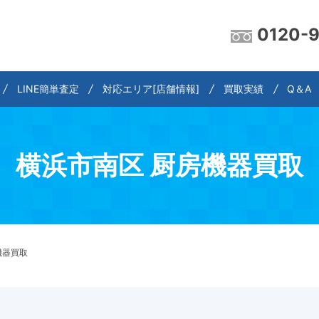
0120-
LINE簡単査定
対応エリア[店舗情報]
買取実績
Q＆A
横浜市南区 厨房機器買取
機器買取