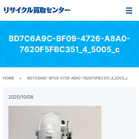
メ
BD7C6A9C-BF09-4726-A8A0-
7620F5FBC351_4_5005_c
HOME
BD7C6A9C-BF09-4726-A8A0-7620F5FBC351_4_5005_c
2020/10/08