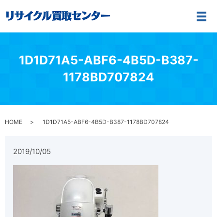
メ
1D1D71A5-ABF6-4B5D-B387-
1178BD707824
HOME
1D1D71A5-ABF6-4B5D-B387-1178BD707824
2019/10/05