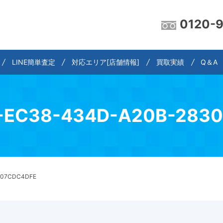
0120-
LINE簡単査定
対応エリア[店舗情報]
買取実績
Q＆A
-EC38-434D-A20B-283
307CDC4DFE