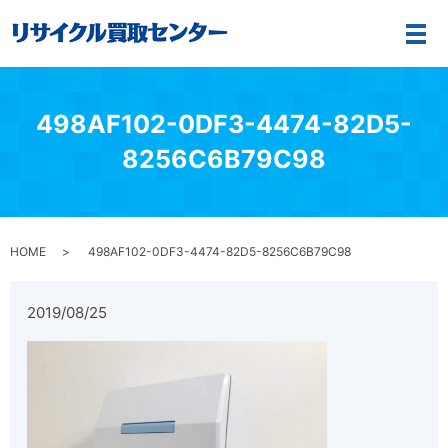
メ
498AF102-0DF3-4474-82D5-
8256C6B79C98
HOME
498AF102-0DF3-4474-82D5-8256C6B79C98
2019/08/25