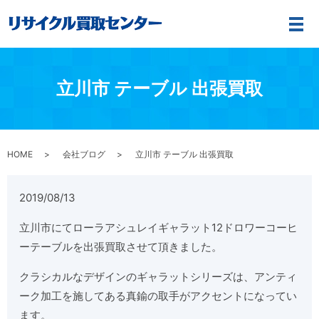
メ
立川市 テーブル 出張買取
HOME
会社ブログ
立川市 テーブル 出張買取
2019/08/13
立川市にて
ローラアシュレイ
ギャラット
12
ドロワー
コーヒ
ーテーブルを出張買取させて頂きました。
クラシカルなデザインのギャラットシリーズは、アンティ
ーク加工を施してある真鍮の取手がアクセントになってい
ます。