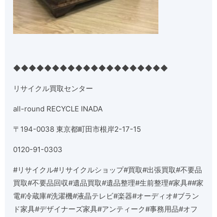
◆◆◆◆◆◆◆◆◆◆◆◆◆◆◆◆◆◆◆◆
リサイクル買取センター
all-round RECYCLE INADA
〒
194-0038
東京都町田市根岸
2-17-15
0120-91-0303
#
リサイクル
#
リサイクルショップ
#
買取
#
出張買取
#
不要品
買取
#
不要品回収
#
遺品買取
#
遺品整理
#
生前整理
#
家具
##
家
電
#
冷蔵庫
#
洗濯機
#
液晶テレビ
#
楽器
#
オーディオ
#
ブラン
ド家具
#
デザイナーズ家具
#
アンティーク
#
事務用品
#
オフ