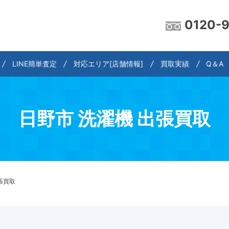
0120-
LINE簡単査定
対応エリア[店舗情報]
買取実績
Q＆A
日野市 洗濯機 出張買取
張買取