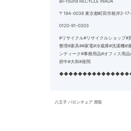
all-round RECYCLE INADA
〒
194-0038
東京都町田市根岸
2-17
0120-91-0303
#
リサイクル
#
リサイクルショップ
#
整理
#
家具
##
家電
#
冷蔵庫
#
洗濯機
#
ンティーク
#
事務用品
#
オフィス用品
府中
#
大和
#
座間
◆◆◆◆◆◆◆◆◆◆◆◆◆◆◆
八王子 バロンチェア 買取