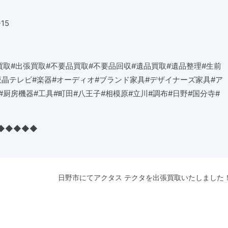
-15
買取
#
出張買取
#
不要品買取
#
不要品回収
#
遺品買取
#
遺品整理
#
生前
液晶テレビ
#
楽器
#
オーディオ
#
ブランド家具
#
デザイナーズ家具
#
ア
#
厨房機器
#
工具
#
町田
#
八王子
#
相模原
#
立川
#
調布
#
日野
#
国分寺
#
◆◆◆◆◆
日野市にてアクタス テクタを出張買取いたしました