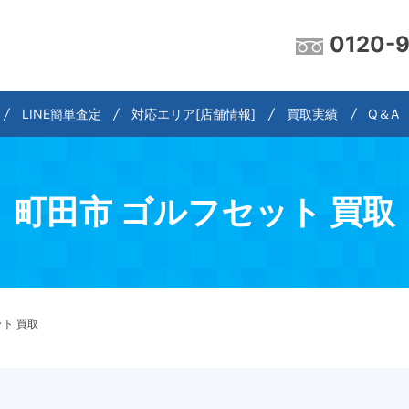
0120-
LINE簡単査定
対応エリア[店舗情報]
買取実績
Q＆A
町田市 ゴルフセット 買取
ト 買取