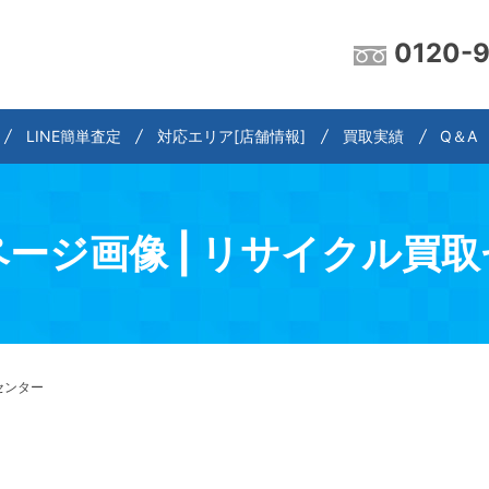
0120-
LINE簡単査定
対応エリア[店舗情報]
買取実績
Q＆A
ージ画像 | リサイクル買
センター